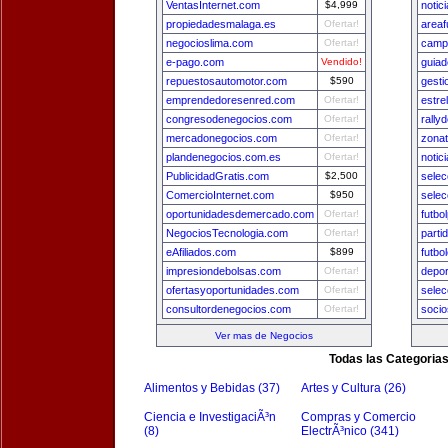
VentasInternet.com
$4,999
notic
propiedadesmalaga.es
Ofertar!
areaf
negocioslima.com
Ofertar!
camp
e-pago.com
Vendido!
guia
repuestosautomotor.com
$590
gest
emprendedoresenred.com
Ofertar!
estre
congresodenegocios.com
Ofertar!
rally
mercadonegocios.com
Ofertar!
zona
plandenegocios.com.es
Ofertar!
notic
PublicidadGratis.com
$2,500
selec
ComercioInternet.com
$950
sele
oportunidadesdemercado.com
Ofertar!
futbo
NegociosTecnologia.com
Ofertar!
parti
eAfiliados.com
$899
futbo
impresiondebolsas.com
Ofertar!
depo
ofertasyoportunidades.com
Ofertar!
selec
consultordenegocios.com
Ofertar!
socio
Ver mas de Negocios
Todas las Categoria
Alimentos y Bebidas (37)
Artes y Cultura (26)
Ciencia e InvestigaciÃ³n
Compras y Comercio
(8)
ElectrÃ³nico (341)