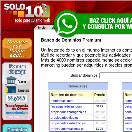
Banco de Dominios Premium
Un factor de éxito en el mundo Internet es con
fácil de recordar y que potencie las actividade
Más de 4000 nombres especialmente seleccion
marketing pueden ser adquiridos a precios pro
Buscar dominios:
Novedades
Nombre de dominio
Precio
Nom
testdomain.com
Ofertar!
camp
fincasganaderas.com
$199
circu
propiedadeszaragoza.es
Ofertar!
pana
propiedadesvigo.es
Ofertar!
expo
propiedadesvalladolid.es
Ofertar!
inmob
propiedadesvalencia.es
$295
foro