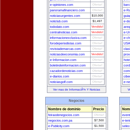
e-opiniones.com
Ofertar!
bar
panoramafinanciero.com
Ofertar!
e-Ra
noticiasurgentes.com
$10,000
guia
noticlub.com
$1,497
e-do
tododato.com
Vendido!
areq
centralnoticias.com
Vendido!
e-U
informacionexclusiva.com
Ofertar!
e-ch
forodeperiodistas.com
Ofertar!
USA
revistademarcas.com
Ofertar!
clas
noticiasdeeconomia.com
Vendido!
prov
e-Informacion.com
Ofertar!
hote
boletindeinformacion.com
Ofertar!
cord
cazadordenoticias.com
Ofertar!
comu
e-diarios.com
Ofertar!
cibe
noticiasgolf.com
Ofertar!
e-n
Ver mas de InformaciÃ³n Y Noticias
V
Negocios
Nombre de dominio
Precio
Nomb
feiraodenegocios.com
Ofertar!
even
negocios.com.pa
$7,500
e-ten
e-Publicity.com
$1,500
sele