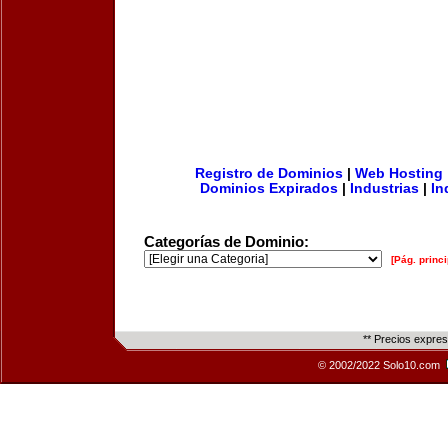
Registro de Dominios
|
Web Hosting
Dominios Expirados
|
Industrias
|
In
Categorías de Dominio:
[Pág. princi
** Precios expre
© 2002/2022 Solo10.com