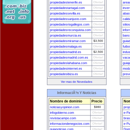
propiedadestenerife.es
Ofertar!
area
propiedadestartagal.com
Ofertar!
inver
propiedadessevilla.es
Ofertar!
abast
propiedadessanjusto.com
Ofertar!
cali
propiedadesriogallegos.com
Ofertar!
siti
propiedadesreconquista.com
Ofertar!
info
propiedadesmurcia.es
Ofertar!
banc
propiedadesmiramar.com
$3,500
guia
propiedadesmalaga.es
Ofertar!
futbo
propiedadesmadrid.es
$2,500
indu
propiedadesmadrid.com.es
Ofertar!
vaca
propiedadeslahabana.com
Ofertar!
guiaj
propiedadesinternet.es
Ofertar!
moda
propiedadesibiza.es
Ofertar!
prev
Ver mas de Novedades
InformaciÃ³n Y Noticias
Nombre de dominio
Precio
Nom
noticiasyopinion.com
$980
prop
infogobierno.com
Ofertar!
e-P
revistacampo.com
Ofertar!
bras
informaciondenegocios.com
Ofertar!
e-Pu
guianoticias.com
Ofertar!
Dom