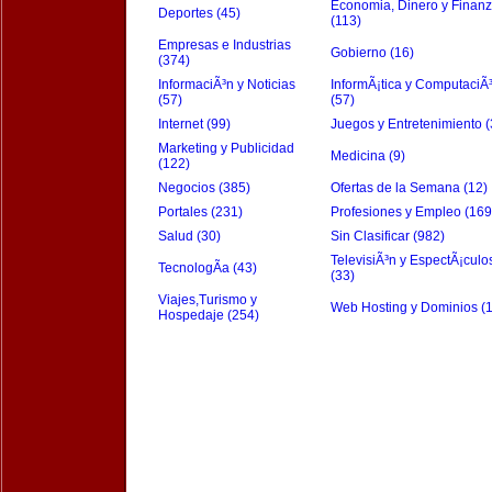
Economia, Dinero y Finan
Deportes (45)
(113)
Empresas e Industrias
Gobierno (16)
(374)
InformaciÃ³n y Noticias
InformÃ¡tica y ComputaciÃ
(57)
(57)
Internet (99)
Juegos y Entretenimiento (
Marketing y Publicidad
Medicina (9)
(122)
Negocios (385)
Ofertas de la Semana (12)
Portales (231)
Profesiones y Empleo (169
Salud (30)
Sin Clasificar (982)
TelevisiÃ³n y EspectÃ¡culo
TecnologÃ­a (43)
(33)
Viajes,Turismo y
Web Hosting y Dominios (
Hospedaje (254)