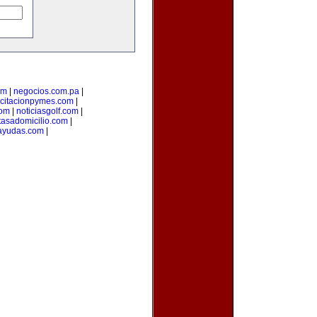
om
|
negocios.com.pa
|
citacionpymes.com
|
com
|
noticiasgolf.com
|
tasadomicilio.com
|
ayudas.com
|