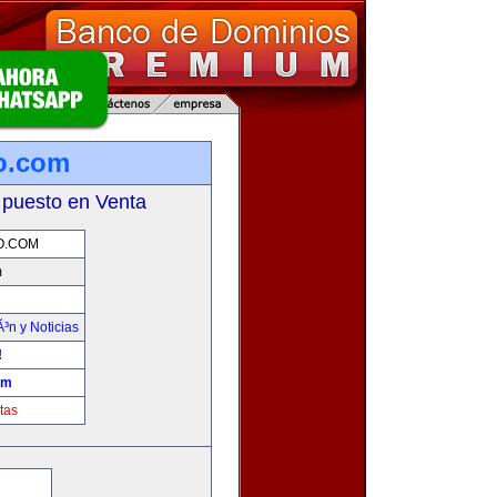
mo.com
 puesto en Venta
O.COM
m
Ã³n y Noticias
!
om
tas