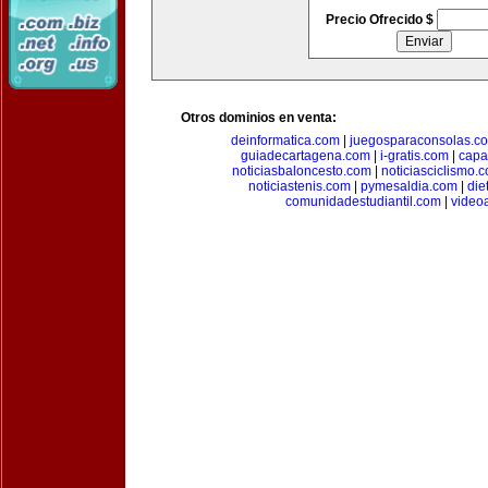
Precio Ofrecido $
Otros dominios en venta:
deinformatica.com
|
juegosparaconsolas.c
guiadecartagena.com
|
i-gratis.com
|
capa
noticiasbaloncesto.com
|
noticiasciclismo.
noticiastenis.com
|
pymesaldia.com
|
die
comunidadestudiantil.com
|
video