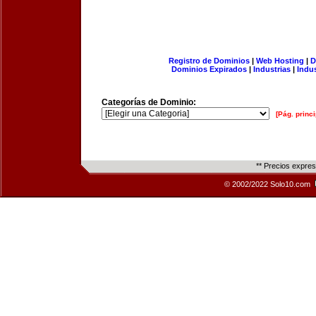
Registro de Dominios
|
Web Hosting
|
D
Dominios Expirados
|
Industrias
|
Indu
Categorías de Dominio:
[Pág. princi
** Precios expre
© 2002/2022 Solo10.com