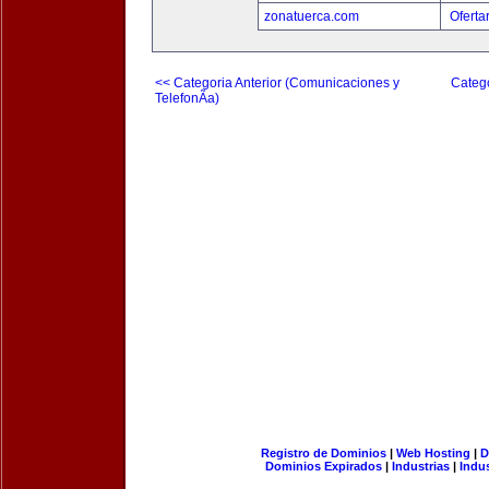
zonatuerca.com
Oferta
<< Categoria Anterior (Comunicaciones y
Catego
TelefonÃ­a)
Registro de Dominios
|
Web Hosting
|
D
Dominios Expirados
|
Industrias
|
Indu