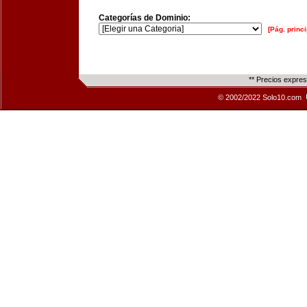
Categorías de Dominio:
[Pág. princi
** Precios expre
© 2002/2022 Solo10.com