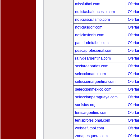
missfutbol.com
Oferta
noticiasbaloncesto.com
Oferta
noticiasciclismo.com
Oferta
noticiasgolf.com
Oferta
noticiastenis.com
Oferta
partidodefutbol.com
Oferta
pescaprofesional.com
Oferta
rallydeargentina.com
Oferta
sectordeportes.com
Oferta
seleccionado.com
Oferta
seleccionargentina.com
Oferta
seleccionmexico.com
Oferta
seleccionparaguaya.com
Oferta
surfistas.org
Oferta
tenisargentino.com
Oferta
tenisprofesional.com
Oferta
webdefutbol.com
Oferta
zonapesquera.com
Oferta