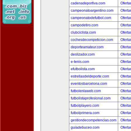
cadenadeportiva.com
Oferta
campeonatoargentino.com
Oferta
campeonatodefutbol.com
Oferta
campodetiro.com
Oferta
clubciclista.com
Oferta
cochesdecompeticion.com
Oferta
deporteamateur.com
Oferta
deslizador.com
Oferta
e-tenis.com
Oferta
efutbolista.com
Oferta
estrellasdeldeporte.com
Oferta
eventosbarcelona.com
Oferta
futbolenlaweb.com
Oferta
futbolistaprofesional.com
Oferta
futbolplayero.com
Oferta
futbolprimera.com
Oferta
gestiondecompetencias.com
Oferta
guiadebuceo.com
Oferta