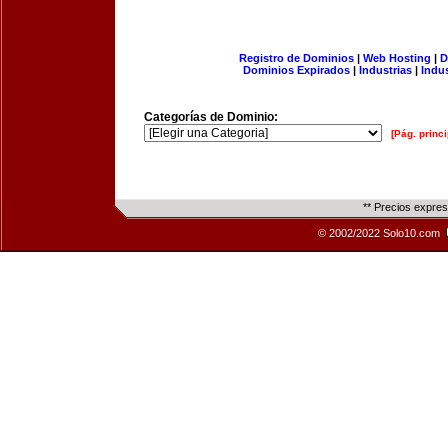
Registro de Dominios
|
Web Hosting
|
D
Dominios Expirados
|
Industrias
|
Indu
Categorías de Dominio:
[Pág. princi
** Precios expre
© 2002/2022 Solo10.com