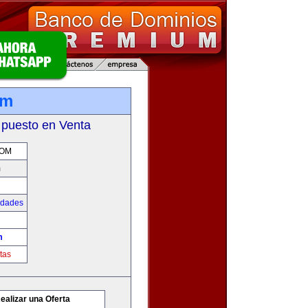
om
 puesto en Venta
COM
m
udades
m
tas
ealizar una Oferta