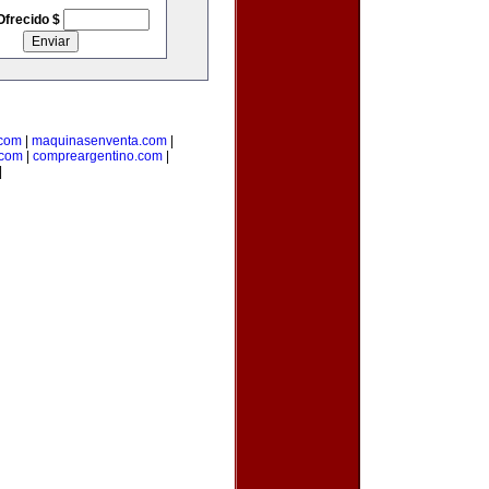
Ofrecido $
.com
|
maquinasenventa.com
|
.com
|
compreargentino.com
|
|