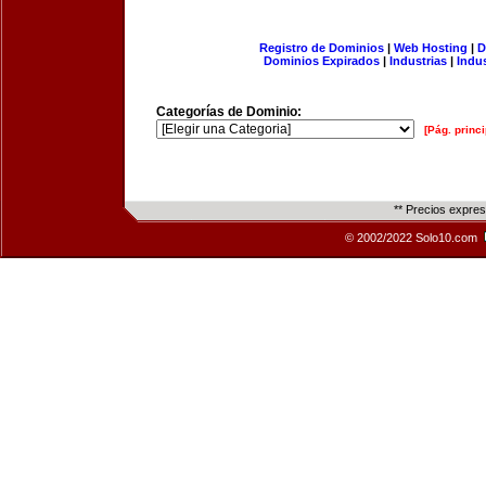
Registro de Dominios
|
Web Hosting
|
D
Dominios Expirados
|
Industrias
|
Indu
Categorías de Dominio:
[Pág. princi
** Precios expre
© 2002/2022 Solo10.com