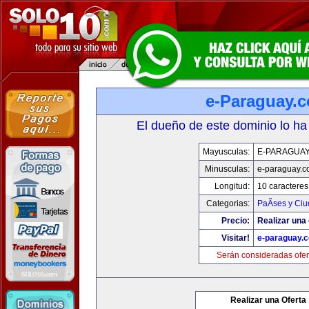
e-Paraguay.
El dueño de este dominio lo ha
Mayusculas:
E-PARAGUA
Minusculas:
e-paraguay.c
Longitud:
10 caracteres
Categorias:
PaÃ­ses y Ci
Precio:
Realizar una 
Visitar!
e-paraguay.
Serán consideradas ofer
Realizar una Oferta