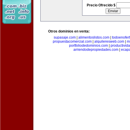
Precio Ofrecido $
Otros dominios en venta:
supasaje.com
|
alimentoslistos.com
|
todoenofer
propuestacomercial.com
|
alquileresweb.com
|
m
portfoliodedominios.com
|
productivid
arriendodepropiedades.com
|
ecapa