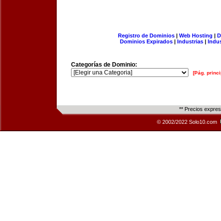
Registro de Dominios
|
Web Hosting
|
D
Dominios Expirados
|
Industrias
|
Indu
Categorías de Dominio:
[Pág. princi
** Precios expre
© 2002/2022 Solo10.com