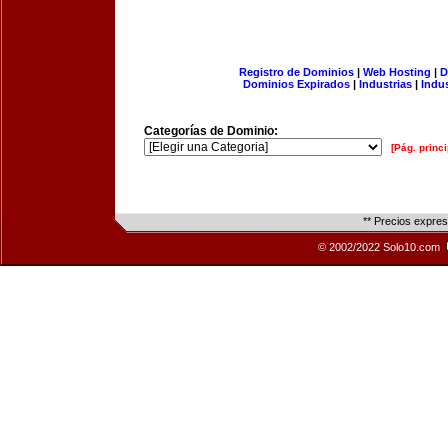
Registro de Dominios
|
Web Hosting
|
D
Dominios Expirados
|
Industrias
|
Indu
Categorías de Dominio:
[Pág. princi
** Precios expre
© 2002/2022 Solo10.com