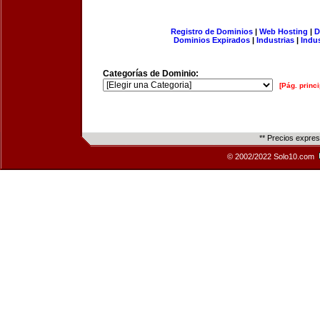
Registro de Dominios
|
Web Hosting
|
D
Dominios Expirados
|
Industrias
|
Indu
Categorías de Dominio:
[Pág. princi
** Precios expre
© 2002/2022 Solo10.com