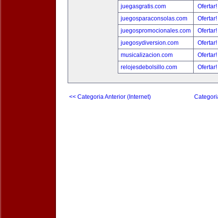
juegasgratis.com
Ofertar
juegosparaconsolas.com
Ofertar
juegospromocionales.com
Ofertar
juegosydiversion.com
Ofertar
musicalizacion.com
Ofertar
relojesdebolsillo.com
Ofertar
<< Categoria Anterior (Internet)
Categori