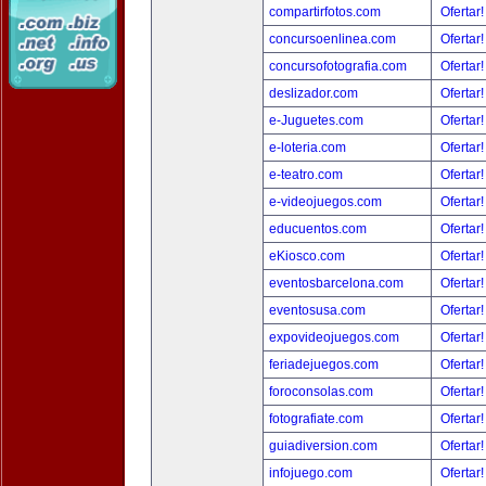
compartirfotos.com
Ofertar
concursoenlinea.com
Ofertar
concursofotografia.com
Ofertar
deslizador.com
Ofertar
e-Juguetes.com
Ofertar
e-loteria.com
Ofertar
e-teatro.com
Ofertar
e-videojuegos.com
Ofertar
educuentos.com
Ofertar
eKiosco.com
Ofertar
eventosbarcelona.com
Ofertar
eventosusa.com
Ofertar
expovideojuegos.com
Ofertar
feriadejuegos.com
Ofertar
foroconsolas.com
Ofertar
fotografiate.com
Ofertar
guiadiversion.com
Ofertar
infojuego.com
Ofertar