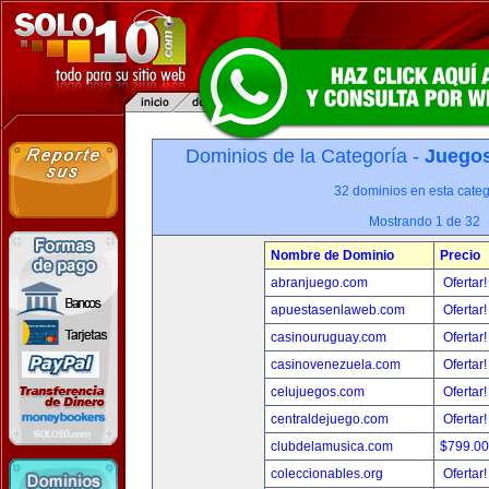
Dominios de la Categoría -
Juegos
32 dominios en esta categ
Mostrando 1 de 32
Nombre de Dominio
Precio
abranjuego.com
Ofertar
apuestasenlaweb.com
Ofertar
casinouruguay.com
Ofertar
casinovenezuela.com
Ofertar
celujuegos.com
Ofertar
centraldejuego.com
Ofertar
clubdelamusica.com
$799.0
coleccionables.org
Ofertar